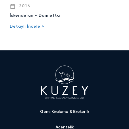
2016
İskenderun - Damietta
R
Detaylı İncele >
De
Gemi Kiralama & Brokerlık
Acentelik